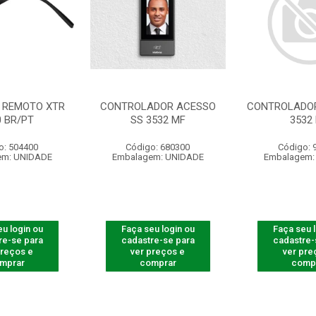
 REMOTO XTR
CONTROLADOR ACESSO
CONTROLADOR
0 BR/PT
SS 3532 MF
3532
o: 504400
Código: 680300
Código: 
em: UNIDADE
Embalagem: UNIDADE
Embalagem:
u login ou
Faça seu login ou
Faça seu 
re-se para
cadastre-se para
cadastre-
preços e
ver preços e
ver pre
mprar
comprar
comp