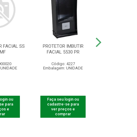
 FACIAL SS
PROTETOR IMBUTIR
PROTETOR LEITO
 MF
FACIAL 5530 PR
5530 F-1
900020
Código: 4227
Código: 82
 UNIDADE
Embalagem: UNIDADE
Embalagem: U
login ou
Faça seu login ou
Faça seu log
se para
cadastre-se para
cadastre-se 
ços e
ver preços e
ver preços
rar
comprar
comprar