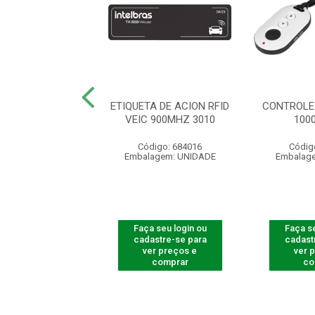
R LEITOR FACIAL
ETIQUETA DE ACION RFID
CONTROLE
5530 F-12
VEIC 900MHZ 3010
100
ódigo: 8230
Código: 684016
Códig
agem: UNIDADE
Embalagem: UNIDADE
Embalag
 seu login ou
Faça seu login ou
Faça se
astre-se para
cadastre-se para
cadast
er preços e
ver preços e
ver 
comprar
comprar
co