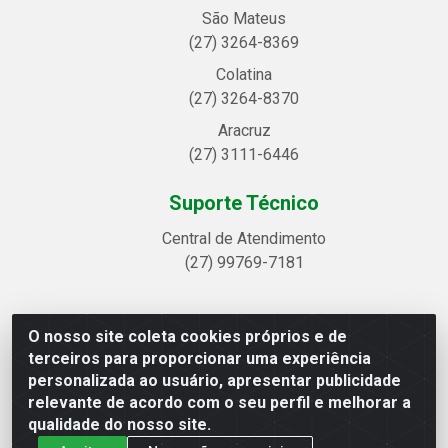
São Mateus
(27) 3264-8369
Colatina
(27) 3264-8370
Aracruz
(27) 3111-6446
Suporte Técnico
Central de Atendimento
(27) 99769-7181
O nosso site coleta cookies próprios e de
Linhavix Distribuidora LTDA - Avenida Alegre, 2521 -
terceiros para proporcionar uma experiência
Quadra314 Lote 05 e 07 - Shell, Linhares/ES - CEP
personalizada ao usuário, apresentar publicidade
29.901-605 - CNPJ 20.857.514/0001-75
relevante de acordo com o seu perfil e melhorar a
qualidade do nosso site.