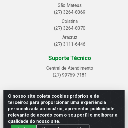
São Mateus
(27) 3264-8369
Colatina
(27) 3264-8370
Aracruz
(27) 3111-6446
Suporte Técnico
Central de Atendimento
(27) 99769-7181
O nosso site coleta cookies próprios e de
Linhavix Distribuidora LTDA - Avenida Alegre, 2521 -
terceiros para proporcionar uma experiência
Quadra314 Lote 05 e 07 - Shell, Linhares/ES - CEP
personalizada ao usuário, apresentar publicidade
29.901-605 - CNPJ 20.857.514/0001-75
relevante de acordo com o seu perfil e melhorar a
qualidade do nosso site.