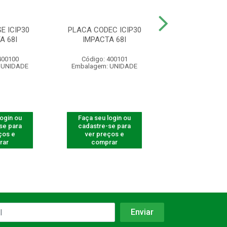
E ICIP30
PLACA CODEC ICIP30
PLACA DISA M
A 68I
IMPACTA 68I
MAIS
400100
Código: 400101
Código: 400
 UNIDADE
Embalagem: UNIDADE
Embalagem: U
login ou
Faça seu login ou
Faça seu log
se para
cadastre-se para
cadastre-se 
ços e
ver preços e
ver preços
rar
comprar
comprar