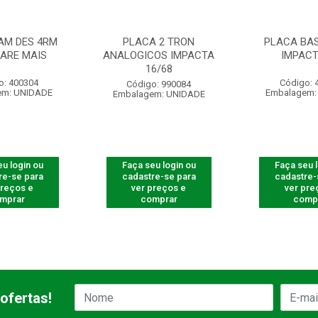
AM DES 4RM
PLACA 2 TRON
PLACA BAS
ARE MAIS
ANALOGICOS IMPACTA
IMPACT
16/68
o: 400304
Código: 
Código: 990084
em: UNIDADE
Embalagem:
Embalagem: UNIDADE
u login ou
Faça seu login ou
Faça seu 
re-se para
cadastre-se para
cadastre-
preços e
ver preços e
ver pre
mprar
comprar
comp
ofertas!