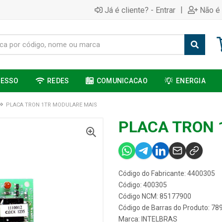
|
Já é cliente? - Entrar
Não é 
CESSO
REDES
COMUNICACAO
ENERGIA
PLACA TRON 1TR MODULARE MAIS
PLACA TRON 
Código do Fabricante: 4400305
Código: 400305
Código NCM: 85177900
Código de Barras do Produto: 7
Marca:
INTELBRAS