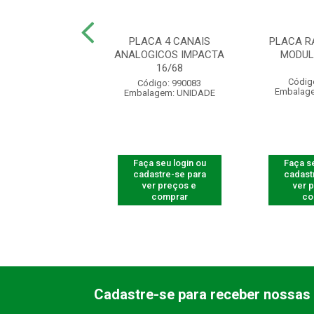
DISA MODULARE
PLACA 4 CANAIS
PLACA R
MAIS
ANALOGICOS IMPACTA
MODUL
16/68
digo: 400306
Códig
Código: 990083
agem: UNIDADE
Embalag
Embalagem: UNIDADE
 seu login ou
Faça seu login ou
Faça se
astre-se para
cadastre-se para
cadast
er preços e
ver preços e
ver 
comprar
comprar
co
Cadastre-se para receber nossas 