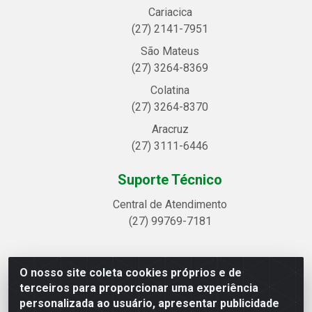
Cariacica
(27) 2141-7951
São Mateus
(27) 3264-8369
Colatina
(27) 3264-8370
Aracruz
(27) 3111-6446
Suporte Técnico
Central de Atendimento
(27) 99769-7181
O nosso site coleta cookies próprios e de
Linhavix Distribuidora LTDA - Avenida Alegre, 2521 -
terceiros para proporcionar uma experiência
Quadra314 Lote 05 e 07 - Shell, Linhares/ES - CEP
personalizada ao usuário, apresentar publicidade
29.901-605 - CNPJ 20.857.514/0001-75