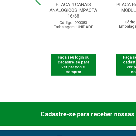
DISA MODULARE
PLACA 4 CANAIS
PLACA R
MAIS
ANALOGICOS IMPACTA
MODUL
16/68
digo: 400306
Códig
Código: 990083
agem: UNIDADE
Embalag
Embalagem: UNIDADE
 seu login ou
Faça seu login ou
Faça se
astre-se para
cadastre-se para
cadast
er preços e
ver preços e
ver 
comprar
comprar
co
Cadastre-se para receber nossas 