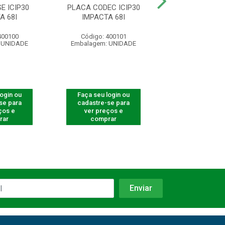
E ICIP30
PLACA CODEC ICIP30
PLACA DISA M
A 68I
IMPACTA 68I
MAIS
400100
Código: 400101
Código: 400
 UNIDADE
Embalagem: UNIDADE
Embalagem: U
login ou
Faça seu login ou
Faça seu log
se para
cadastre-se para
cadastre-se 
ços e
ver preços e
ver preços
rar
comprar
comprar