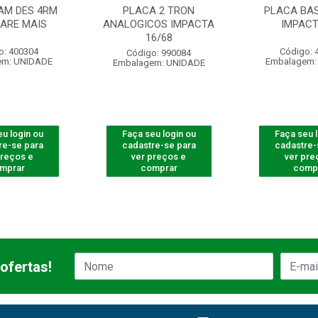
AM DES 4RM
PLACA 2 TRON
PLACA BAS
ARE MAIS
ANALOGICOS IMPACTA
IMPACT
16/68
o: 400304
Código: 
Código: 990084
em: UNIDADE
Embalagem:
Embalagem: UNIDADE
u login ou
Faça seu login ou
Faça seu 
re-se para
cadastre-se para
cadastre-
preços e
ver preços e
ver pre
mprar
comprar
comp
ofertas!