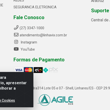
REDES
Aracruz
DE
SEGURANCA ELETRONICA
Suporte
Fale Conosco
Central de
(27) 3347-1000
atendimento@linhavix.com.br
Instagram
YouTube
Formas de Pagamento
para
io, apresentar
elhorar a
ida Alegre, 2521 - Quadra314 Lote 05 e 07 - Shell, Linhares/ES - CEP 2
e Cookies