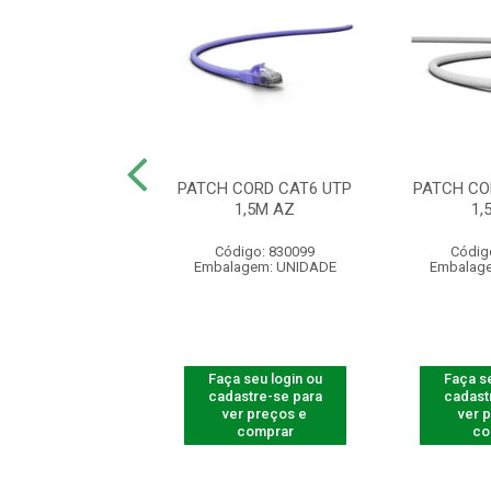
CORD CAT5E UTP
PATCH CORD CAT6 UTP
PATCH CO
1M CZ
1,5M AZ
1,
digo: 830054
Código: 830099
Códig
agem: UNIDADE
Embalagem: UNIDADE
Embalag
 seu login ou
Faça seu login ou
Faça se
astre-se para
cadastre-se para
cadast
er preços e
ver preços e
ver 
comprar
comprar
co