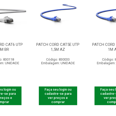
RD CAT6 UTP
PATCH CORD CAT5E UTP
PATCH CORD 
5M BR
1,5M AZ
1M 
o: 830118
Código: 830033
Código: 
em: UNIDADE
Embalagem: UNIDADE
Embalagem:
u login ou
Faça seu login ou
Faça seu 
re-se para
cadastre-se para
cadastre-
preços e
ver preços e
ver pre
mprar
comprar
comp