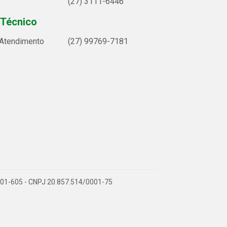
(27) 3111-6446
 Técnico
 Atendimento
(27) 99769-7181
9.901-605 - CNPJ 20.857.514/0001-75