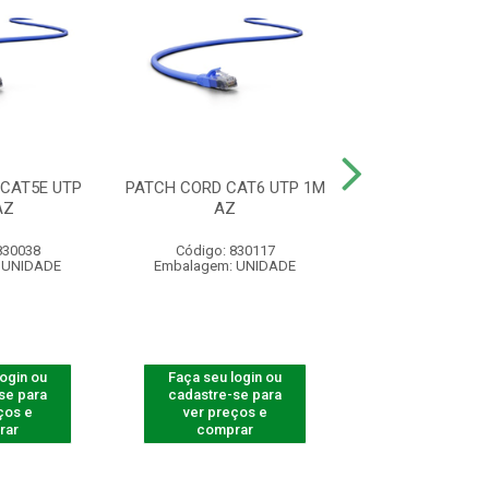
CAT5E UTP
PATCH CORD CAT6 UTP 1M
PATCH CORD CA
AZ
AZ
1M CZ
830038
Código: 830117
Código: 830
 UNIDADE
Embalagem: UNIDADE
Embalagem: U
login ou
Faça seu login ou
Faça seu log
se para
cadastre-se para
cadastre-se 
ços e
ver preços e
ver preços
rar
comprar
comprar