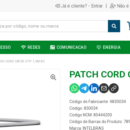
|
Já é cliente? - Entrar
Não é 
CESSO
REDES
COMUNICACAO
ENERGIA
CH CORD CAT5E UTP 1,5M BC
PATCH CORD 
Código do Fabricante: 4830034
Código: 830034
Código NCM: 85444200
Código de Barras do Produto: 7
Marca:
INTELBRAS