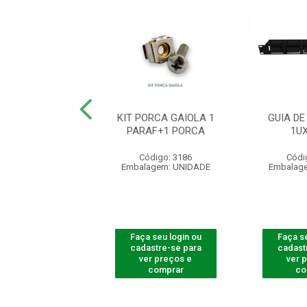
PORCA GAIOLA
KIT PORCA GAIOLA 1
GUIA DE
0 PCT C/100UN
PARAF+1 PORCA
1U
digo: 770010
Código: 3186
Códi
agem: UNIDADE
Embalagem: UNIDADE
Embalag
 seu login ou
Faça seu login ou
Faça se
astre-se para
cadastre-se para
cadast
er preços e
ver preços e
ver 
comprar
comprar
co