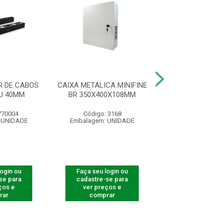
 DE CABOS
CAIXA METALICA MINIFINE
KIT PORCA G
U 40MM
BR 350X400X108MM
KPP100 PCT C
770004
Código: 3168
Código: 770
 UNIDADE
Embalagem: UNIDADE
Embalagem: U
login ou
Faça seu login ou
Faça seu log
se para
cadastre-se para
cadastre-se 
ços e
ver preços e
ver preços
rar
comprar
comprar