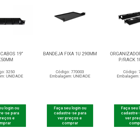
 CABOS 19”
BANDEJA FIXA 1U 290MM
ORGANIZADOR
X50MM
P/RACK 1
go: 3250
Código: 770003
Código: 
em: UNIDADE
Embalagem: UNIDADE
Embalagem:
u login ou
Faça seu login ou
Faça seu 
re-se para
cadastre-se para
cadastre-
preços e
ver preços e
ver pre
mprar
comprar
comp