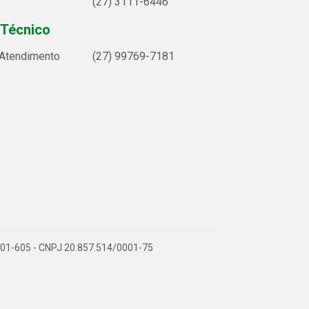
(27) 3111-6446
 Técnico
 Atendimento
(27) 99769-7181
9.901-605 - CNPJ 20.857.514/0001-75