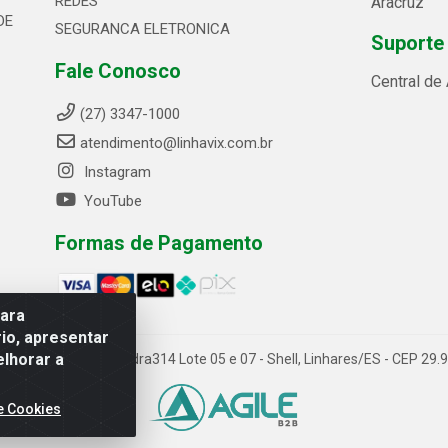
REDES
Aracruz
DE
SEGURANCA ELETRONICA
Suporte
Fale Conosco
Central de
(27) 3347-1000
atendimento@linhavix.com.br
Instagram
YouTube
Formas de Pagamento
para
io, apresentar
elhorar a
ida Alegre, 2521 - Quadra314 Lote 05 e 07 - Shell, Linhares/ES - CEP 2
e Cookies