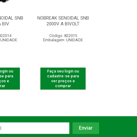
OIDAL SNB
NOBREAK SENOIDAL SNB
NOBREAK SENOI
 BIV
2000V A BIVOLT
3000VA-
822014
Código: 822015
Código: 822
 UNIDADE
Embalagem: UNIDADE
Embalagem: U
login ou
Faça seu login ou
Faça seu log
se para
cadastre-se para
cadastre-se 
ços e
ver preços e
ver preços
rar
comprar
comprar