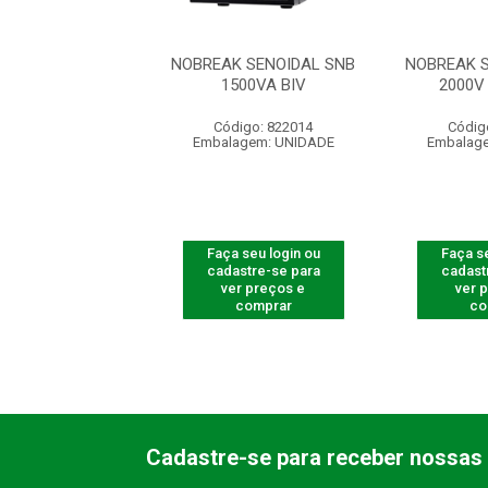
K SENOIDAL SNB
NOBREAK SENOIDAL SNB
NOBREAK 
000VA-BI
1500VA BIV
2000V
digo: 822039
Código: 822014
Códig
agem: UNIDADE
Embalagem: UNIDADE
Embalag
 seu login ou
Faça seu login ou
Faça se
astre-se para
cadastre-se para
cadast
er preços e
ver preços e
ver 
comprar
comprar
co
Cadastre-se para receber nossas 