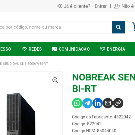
|
Já é cliente? - Entrar
Não é 
CESSO
REDES
COMUNICACAO
ENERGIA
 SENOIDAL SNB 3000VA-BI-RT
NOBREAK SEN
BI-RT
Código do Fabricante: 4822042
Código: 822042
Código NCM: 85044040