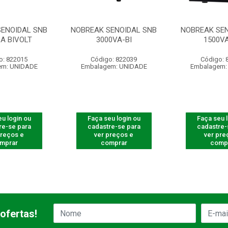
SENOIDAL SNB
NOBREAK SENOIDAL SNB
NOBREAK SEN
 A BIVOLT
3000VA-BI
1500VA
o: 822015
Código: 822039
Código: 
em: UNIDADE
Embalagem: UNIDADE
Embalagem:
u login ou
Faça seu login ou
Faça seu 
re-se para
cadastre-se para
cadastre-
preços e
ver preços e
ver pre
mprar
comprar
comp
ofertas!