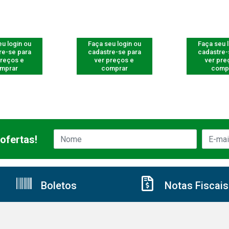
u login ou
Faça seu login ou
Faça seu 
re-se para
cadastre-se para
cadastre-
preços e
ver preços e
ver pre
mprar
comprar
comp
ofertas!
Boletos
Notas Fiscais