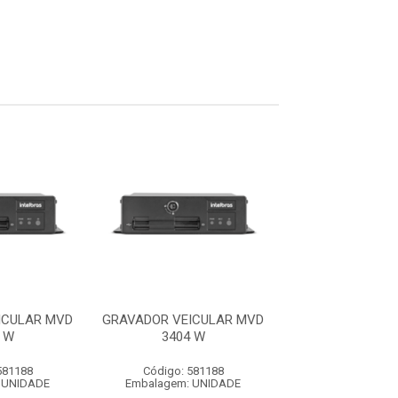
ICULAR MVD
GRAVADOR VEICULAR MVD
GRAVADOR VEIC
 W
3404 W
3404 W
581188
Código: 581188
Código: 581
 UNIDADE
Embalagem: UNIDADE
Embalagem: U