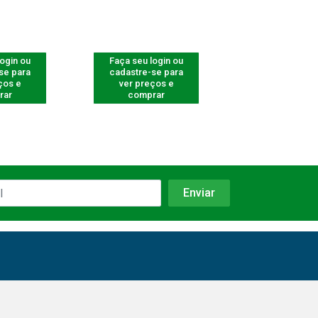
login ou
Faça seu login ou
Faça seu log
se para
cadastre-se para
cadastre-se 
ços e
ver preços e
ver preços
rar
comprar
comprar