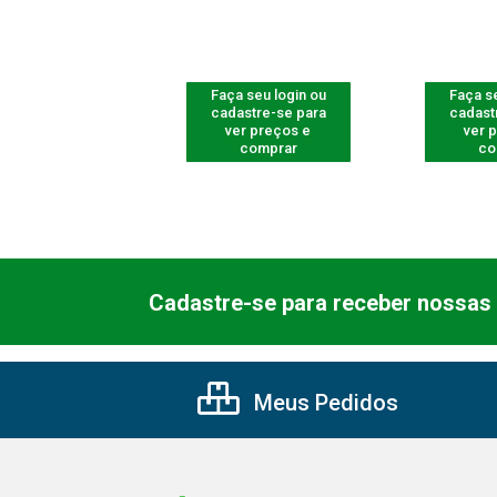
 seu login ou
Faça seu login ou
Faça se
astre-se para
cadastre-se para
cadast
er preços e
ver preços e
ver 
comprar
comprar
co
Cadastre-se para receber nossas 
Meus Pedidos