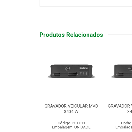
Produtos Relacionados
R VEICULAR MVD
GRAVADOR VEICULAR MVD
GRAVADOR 
3404 W
3404 W
3
digo: 581188
Código: 581188
Códig
agem: UNIDADE
Embalagem: UNIDADE
Embalag