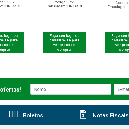
go: 5336
Código: 5423
Código:
em: UNIDADE
Embalagem: UNIDADE
Embalagem:
u login ou
Faça seu login ou
Faça seu 
re-se para
cadastre-se para
cadastre-
preços e
ver preços e
ver pre
mprar
comprar
comp
ofertas!
Boletos
Notas Fiscais