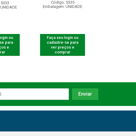
Código: 5335
Código: 661
 5333
Embalagem: UNIDADE
Embalagem: U
 UNIDADE
login ou
Faça seu login ou
Faça seu log
se para
cadastre-se para
cadastre-se 
ços e
ver preços e
ver preços
rar
comprar
comprar