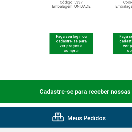
digo: 661100
Código: 5337
Códi
agem: UNIDADE
Embalagem: UNIDADE
Embalag
 seu login ou
Faça seu login ou
Faça se
astre-se para
cadastre-se para
cadast
er preços e
ver preços e
ver 
comprar
comprar
co
Cadastre-se para receber nossas 
Meus Pedidos