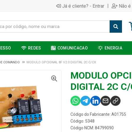
|
Já é cliente? - Entrar
Não é 
CESSO
REDES
COMUNICACAO
ENERGIA
DE COMANDO
MODULO OPCIONAL 8F V2.0 DIGITAL 2C C/CX
MODULO OPCI
DIGITAL 2C C
Código do Fabricante: A01755
Código: 5348
Código NCM: 84799090