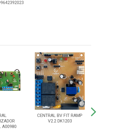
899642392023
RAL
CENTRAL BV FIT RAMP
CENTRA
IZADOR
V2.2 DK1203
AUTOMATIZADOR
 A00980