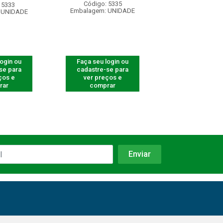
Código: 5335
Código: 661
 5333
Embalagem: UNIDADE
Embalagem: U
 UNIDADE
login ou
Faça seu login ou
Faça seu log
se para
cadastre-se para
cadastre-se 
ços e
ver preços e
ver preços
rar
comprar
comprar