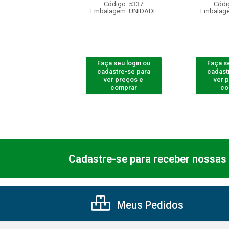
digo: 661100
Código: 5337
Códi
agem: UNIDADE
Embalagem: UNIDADE
Embalag
 seu login ou
Faça seu login ou
Faça se
astre-se para
cadastre-se para
cadast
er preços e
ver preços e
ver 
comprar
comprar
co
Cadastre-se para receber nossas 
Meus Pedidos