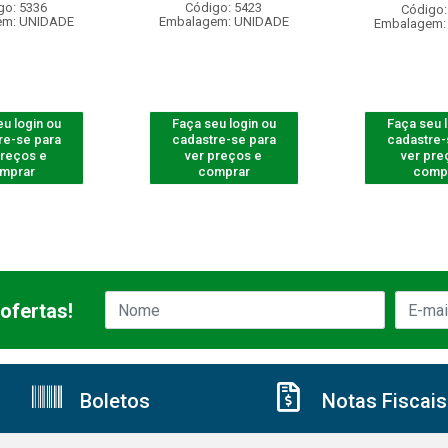
go: 5336
Código: 5423
Código:
em: UNIDADE
Embalagem: UNIDADE
Embalagem:
u login ou
Faça seu login ou
Faça seu 
re-se para
cadastre-se para
cadastre-
preços e
ver preços e
ver pre
mprar
comprar
comp
ofertas!
Boletos
Notas Fiscais