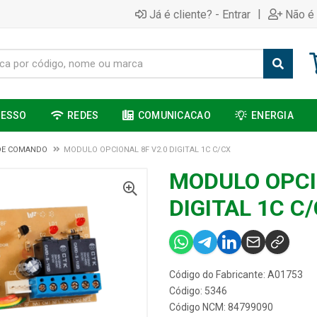
|
Já é cliente? - Entrar
Não é 
CESSO
REDES
COMUNICACAO
ENERGIA
DE COMANDO
MODULO OPCIONAL 8F V2.0 DIGITAL 1C C/CX
MODULO OPCI
DIGITAL 1C C
Código do Fabricante: A01753
Código: 5346
Código NCM: 84799090