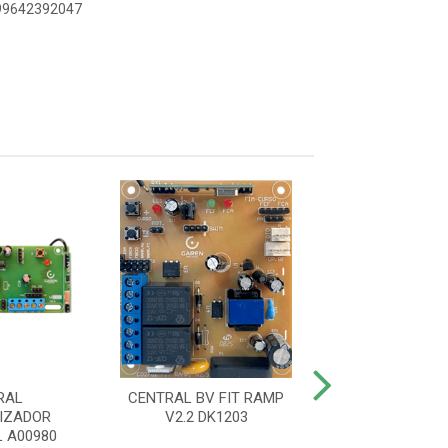
899642392047
RAL
CENTRAL BV FIT RAMP
CENTRA
IZADOR
V2.2 DK1203
AUTOMATIZADOR
 A00980