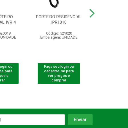
RTEIRO
PORTEIRO RESIDENCIAL
EXTENSAO PORT
AL IVR 4
IPR1010
8000 IN
520018
Código: 521020
Código: 390
 UNIDADE
Embalagem: UNIDADE
Embalagem: U
login ou
Faça seu login ou
Faça seu log
se para
cadastre-se para
cadastre-se 
ços e
ver preços e
ver preços
rar
comprar
comprar