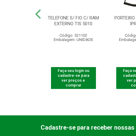
O PORTEIRO IPR
TELEFONE S/ FIO C/ RAM
PORTEIRO
8000 IN
EXTERNO TIS 5010
IP
digo: 390521
Código: 521102
Códig
agem: UNIDADE
Embalagem: UNIDADE
Embalag
 seu login ou
Faça seu login ou
Faça se
astre-se para
cadastre-se para
cadast
er preços e
ver preços e
ver 
comprar
comprar
co
Cadastre-se para receber nossas 