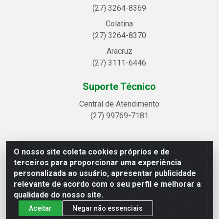
(27) 3264-8369
Colatina
(27) 3264-8370
Aracruz
(27) 3111-6446
Suporte Técnico
Central de Atendimento
(27) 99769-7181
O nosso site coleta cookies próprios e de
Linhavix Distribuidora LTDA - Avenida Alegre, 2521 -
terceiros para proporcionar uma experiência
Quadra314 Lote 05 e 07 - Shell, Linhares/ES - CEP
personalizada ao usuário, apresentar publicidade
29.901-605 - CNPJ 20.857.514/0001-75
relevante de acordo com o seu perfil e melhorar a
qualidade do nosso site.
Aceitar
Negar não essenciais