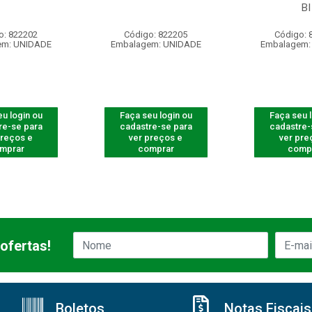
BI
o: 822202
Código: 822205
Código: 
em: UNIDADE
Embalagem: UNIDADE
Embalagem:
u login ou
Faça seu login ou
Faça seu 
re-se para
cadastre-se para
cadastre-
preços e
ver preços e
ver pre
mprar
comprar
comp
ofertas!
Boletos
Notas Fiscais