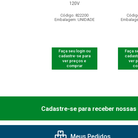
120V
120V
digo: 822203
Código: 822200
Códig
agem: UNIDADE
Embalagem: UNIDADE
Embalag
 seu login ou
Faça seu login ou
Faça se
astre-se para
cadastre-se para
cadast
er preços e
ver preços e
ver 
comprar
comprar
co
Cadastre-se para receber nossas 
Meus Pedidos