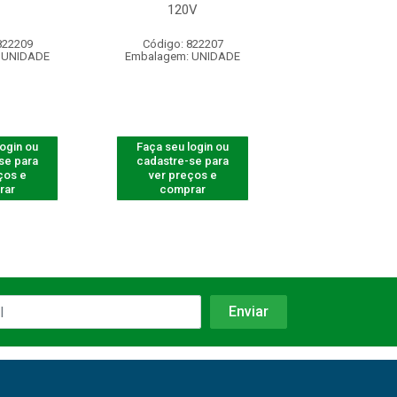
120V
120V
822209
Código: 822207
Código: 822
 UNIDADE
Embalagem: UNIDADE
Embalagem: U
login ou
Faça seu login ou
Faça seu log
se para
cadastre-se para
cadastre-se 
ços e
ver preços e
ver preços
rar
comprar
comprar