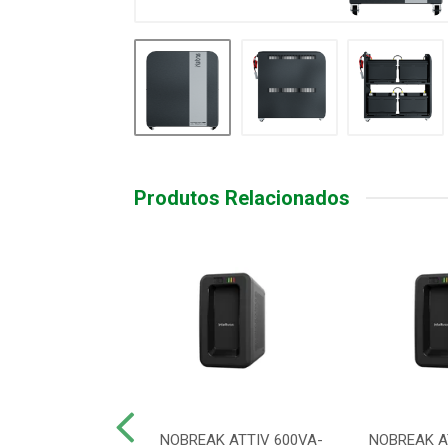
Produtos Relacionados
K ATTIV 700VA
NOBREAK ATTIV 600VA-
NOBREAK A