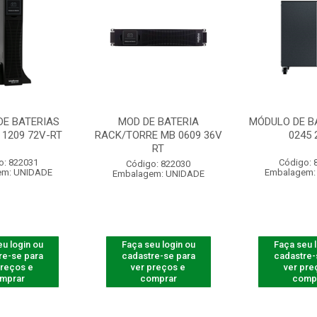
DE BATERIAS
MOD DE BATERIA
MÓDULO DE B
 1209 72V-RT
RACK/TORRE MB 0609 36V
0245 
RT
o: 822031
Código: 
Código: 822030
em: UNIDADE
Embalagem:
Embalagem: UNIDADE
u login ou
Faça seu login ou
Faça seu 
re-se para
cadastre-se para
cadastre-
preços e
ver preços e
ver pre
mprar
comprar
comp