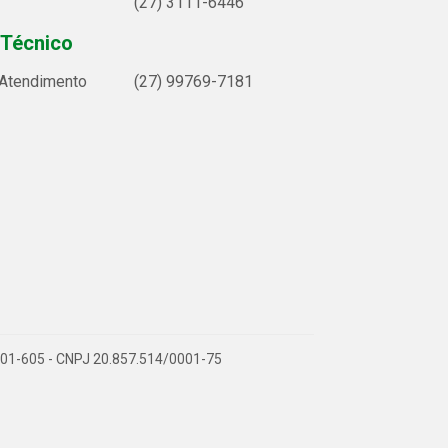
(27) 3111-6446
 Técnico
 Atendimento
(27) 99769-7181
9.901-605 - CNPJ 20.857.514/0001-75