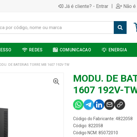
|
Já é cliente? - Entrar
Não é 
CESSO
REDES
COMUNICACAO
ENERGIA
DU. DE BATERIAS TORRE MB 1607 192V-TW
MODU. DE BA
1607 192V-T
Código do Fabricante: 4822058
Código: 822058
Código NCM: 85072010