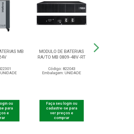
ATERIAS MB
MODULO DE BATERIAS
MODULO DE BA
24V
RA/TO MB 0809-48V-RT
TORRE MB 1209
822301
Código: 822043
Código: 822
 UNIDADE
Embalagem: UNIDADE
Embalagem: U
login ou
Faça seu login ou
Faça seu log
se para
cadastre-se para
cadastre-se 
ços e
ver preços e
ver preços
rar
comprar
comprar