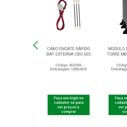
O DE BATERIAS
CABO ENGATE RÁPIDO
MODULO 
MB 1209 72V-TW
BAT. EXTERNA CBO 603
TORRE MB
digo: 822033
Código: 822036
Códig
agem: UNIDADE
Embalagem: UNIDADE
Embalag
 seu login ou
Faça seu login ou
Faça se
astre-se para
cadastre-se para
cadast
er preços e
ver preços e
ver 
comprar
comprar
co