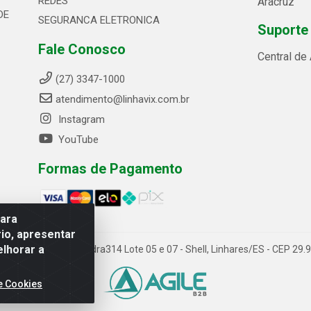
REDES
Aracruz
DE
SEGURANCA ELETRONICA
Suporte
Fale Conosco
Central de
(27) 3347-1000
atendimento@linhavix.com.br
Instagram
YouTube
Formas de Pagamento
para
io, apresentar
elhorar a
ida Alegre, 2521 - Quadra314 Lote 05 e 07 - Shell, Linhares/ES - CEP 2
e Cookies