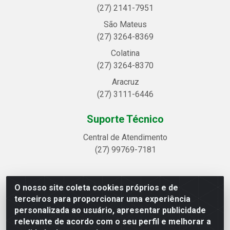
(27) 2141-7951
São Mateus
(27) 3264-8369
Colatina
(27) 3264-8370
Aracruz
(27) 3111-6446
Suporte Técnico
Central de Atendimento
(27) 99769-7181
O nosso site coleta cookies próprios e de
Linhavix Distribuidora LTDA - Avenida Alegre, 2521 -
terceiros para proporcionar uma experiência
Quadra314 Lote 05 e 07 - Shell, Linhares/ES - CEP 29.901-605
personalizada ao usuário, apresentar publicidade
- CNPJ 20.857.514/0001-75
relevante de acordo com o seu perfil e melhorar a