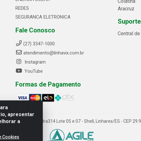
Colatina
REDES
Aracruz
SEGURANCA ELETRONICA
Suporte
Fale Conosco
Central d
(27) 3347-1000
atendimento@linhavix.com.br
Instagram
YouTube
Formas de Pagamento
para
io, apresentar
elhorar a
ida Alegre, 2521 - Quadra314 Lote 05 e 07 - Shell, Linhares/ES - CEP 2
e Cookies