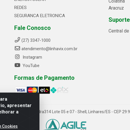
Colatina
REDES
Aracruz
SEGURANCA ELETRONICA
Suporte
Fale Conosco
Central d
(27) 3347-1000
atendimento@linhavix.com.br
Instagram
YouTube
Formas de Pagamento
para
io, apresentar
elhorar a
ida Alegre, 2521 - Quadra314 Lote 05 e 07 - Shell, Linhares/ES - CEP 2
e Cookies