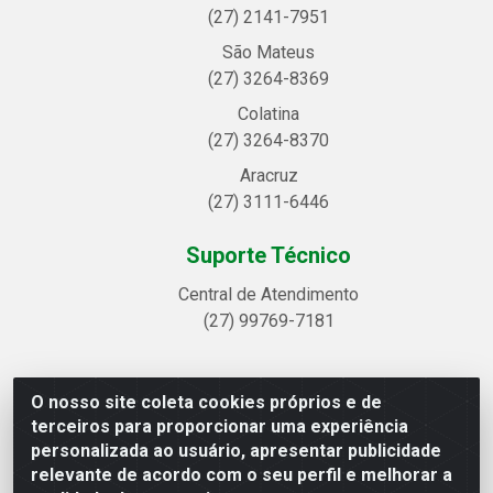
(27) 2141-7951
São Mateus
(27) 3264-8369
Colatina
(27) 3264-8370
Aracruz
(27) 3111-6446
Suporte Técnico
Central de Atendimento
(27) 99769-7181
O nosso site coleta cookies próprios e de
Linhavix Distribuidora LTDA - Avenida Alegre, 2521 -
terceiros para proporcionar uma experiência
Quadra314 Lote 05 e 07 - Shell, Linhares/ES - CEP 29.901-605
personalizada ao usuário, apresentar publicidade
- CNPJ 20.857.514/0001-75
relevante de acordo com o seu perfil e melhorar a