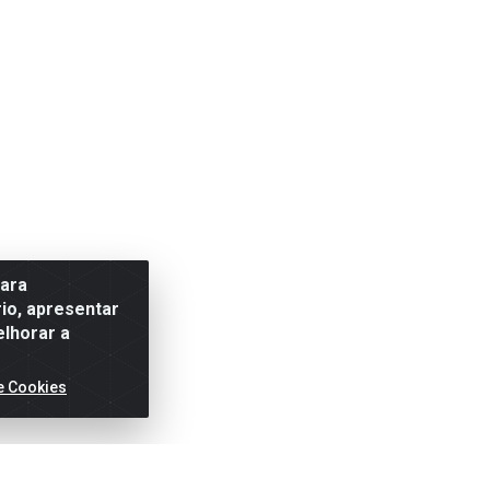
para
io, apresentar
elhorar a
e Cookies