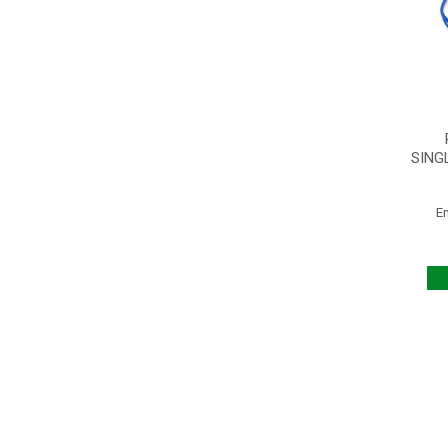
SING
E