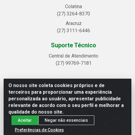
Colatina
(27) 3264-8370
Aracruz
(27) 3111-6446
Suporte Técnico
Central de Atendimento
(27) 99769-7181
O nosso site coleta cookies próprios e de
Linhavix Distribuidora LTDA - Avenida Alegre, 2521 -
terceiros para proporcionar uma experiência
Quadra314 Lote 05 e 07 - Shell, Linhares/ES - CEP 29.901-605
personalizada ao usuário, apresentar publicidade
- CNPJ 20.857.514/0001-75
relevante de acordo com o seu perfil e melhorar a
qualidade do nosso site.
Aceitar
Negar não essenciais
Preferências de Cookies