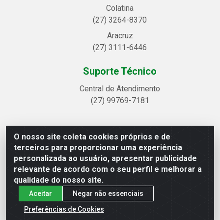
Colatina
(27) 3264-8370
Aracruz
(27) 3111-6446
Suporte Técnico
Central de Atendimento
(27) 99769-7181
O nosso site coleta cookies próprios e de
Linhavix Distribuidora LTDA - Avenida Alegre, 2521 -
terceiros para proporcionar uma experiência
Quadra314 Lote 05 e 07 - Shell, Linhares/ES - CEP 29.901-605
personalizada ao usuário, apresentar publicidade
- CNPJ 20.857.514/0001-75
relevante de acordo com o seu perfil e melhorar a
qualidade do nosso site.
Aceitar
Negar não essenciais
Preferências de Cookies