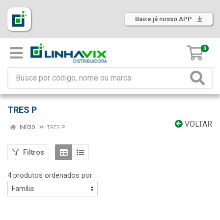
Baixe já nosso APP
0
TRES P
VOLTAR
INÍCIO
TRES P
Filtros
4 produtos ordenados por: