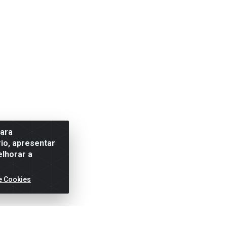
para
io, apresentar
elhorar a
e Cookies