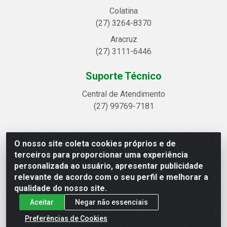
Colatina
(27) 3264-8370
Aracruz
(27) 3111-6446
Suporte Técnico
Central de Atendimento
(27) 99769-7181
O nosso site coleta cookies próprios e de
Linhavix Distribuidora LTDA - Avenida Alegre, 2521 -
terceiros para proporcionar uma experiência
Quadra314 Lote 05 e 07 - Shell, Linhares/ES - CEP 29.901-605
personalizada ao usuário, apresentar publicidade
- CNPJ 20.857.514/0001-75
relevante de acordo com o seu perfil e melhorar a
qualidade do nosso site.
Aceitar
Negar não essenciais
Preferências de Cookies