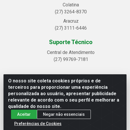
Colatina
(27) 3264-8370
Aracruz
(27) 3111-6446
Suporte Técnico
Central de Atendimento
(27) 99769-7181
O nosso site coleta cookies próprios e de
Linhavix Distribuidora LTDA - Avenida Alegre, 2521 -
terceiros para proporcionar uma experiência
Quadra314 Lote 05 e 07 - Shell, Linhares/ES - CEP 29.901-605
personalizada ao usuário, apresentar publicidade
- CNPJ 20.857.514/0001-75
relevante de acordo com o seu perfil e melhorar a
qualidade do nosso site.
Aceitar
Negar não essenciais
Preferências de Cookies