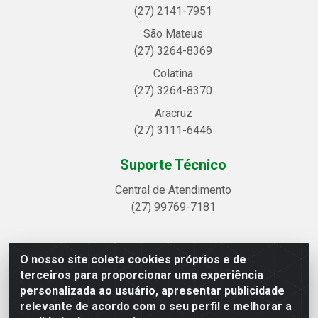
(27) 2141-7951
São Mateus
(27) 3264-8369
Colatina
(27) 3264-8370
Aracruz
(27) 3111-6446
Suporte Técnico
Central de Atendimento
(27) 99769-7181
O nosso site coleta cookies próprios e de
Linhavix Distribuidora LTDA - Avenida Alegre, 2521 -
terceiros para proporcionar uma experiência
Quadra314 Lote 05 e 07 - Shell, Linhares/ES - CEP 29.901-605
personalizada ao usuário, apresentar publicidade
- CNPJ 20.857.514/0001-75
relevante de acordo com o seu perfil e melhorar a