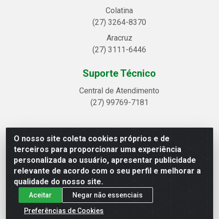
Colatina
(27) 3264-8370
Aracruz
(27) 3111-6446
Suporte Técnico
Central de Atendimento
(27) 99769-7181
O nosso site coleta cookies próprios e de
Linhavix Distribuidora LTDA - Avenida Alegre, 2521 -
terceiros para proporcionar uma experiência
Quadra314 Lote 05 e 07 - Shell, Linhares/ES - CEP 29.901-605
personalizada ao usuário, apresentar publicidade
- CNPJ 20.857.514/0001-75
relevante de acordo com o seu perfil e melhorar a
qualidade do nosso site.
Aceitar
Negar não essenciais
Preferências de Cookies