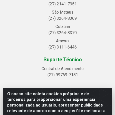
(27) 2141-7951
São Mateus
(27) 3264-8369
Colatina
(27) 3264-8370
Aracruz
(27) 3111-6446
Suporte Técnico
Central de Atendimento
(27) 99769-7181
O nosso site coleta cookies próprios e de
Linhavix Distribuidora LTDA - Avenida Alegre, 2521 -
terceiros para proporcionar uma experiência
Quadra314 Lote 05 e 07 - Shell, Linhares/ES - CEP 29.901-605
personalizada ao usuário, apresentar publicidade
- CNPJ 20.857.514/0001-75
relevante de acordo com o seu perfil e melhorar a