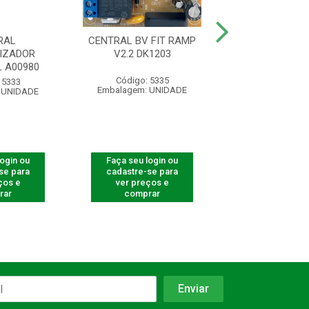
RAL
CENTRAL BV FIT RAMP
CENTRA
IZADOR
V2.2 DK1203
AUTOMATIZADOR
 A00980
Código: 5335
Código: 661
 5333
Embalagem: UNIDADE
Embalagem: U
 UNIDADE
login ou
Faça seu login ou
Faça seu log
se para
cadastre-se para
cadastre-se 
ços e
ver preços e
ver preços
rar
comprar
comprar