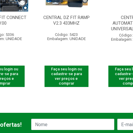
FIT CONNECT
CENTRAL DZ FIT RAMP
CENT
V.00
V2.3 433MHZ
AUTOMAT
UNIVERSAL
go: 5336
Código: 5423
Código:
em: UNIDADE
Embalagem: UNIDADE
Embalagem:
u login ou
Faça seu login ou
Faça seu 
re-se para
cadastre-se para
cadastre-
preços e
ver preços e
ver pre
mprar
comprar
comp
ofertas!