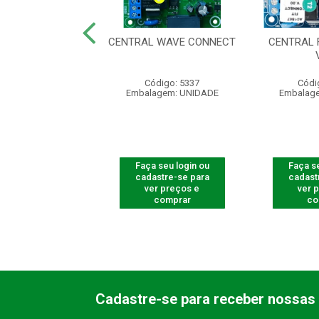
CENTRAL
CENTRAL WAVE CONNECT
CENTRAL 
IZADOR CP-1000
digo: 661100
Código: 5337
Códi
agem: UNIDADE
Embalagem: UNIDADE
Embalag
 seu login ou
Faça seu login ou
Faça se
astre-se para
cadastre-se para
cadast
er preços e
ver preços e
ver 
comprar
comprar
co
Cadastre-se para receber nossas 