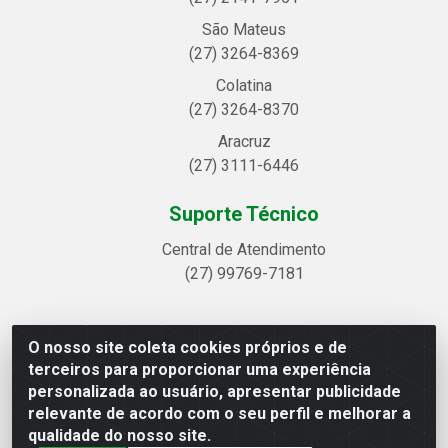
São Mateus
(27) 3264-8369
Colatina
(27) 3264-8370
Aracruz
(27) 3111-6446
Suporte Técnico
Central de Atendimento
(27) 99769-7181
O nosso site coleta cookies próprios e de
Linhavix Distribuidora LTDA - Avenida Alegre, 2521 -
terceiros para proporcionar uma experiência
Quadra314 Lote 05 e 07 - Shell, Linhares/ES - CEP
personalizada ao usuário, apresentar publicidade
29.901-605 - CNPJ 20.857.514/0001-75
relevante de acordo com o seu perfil e melhorar a
qualidade do nosso site.