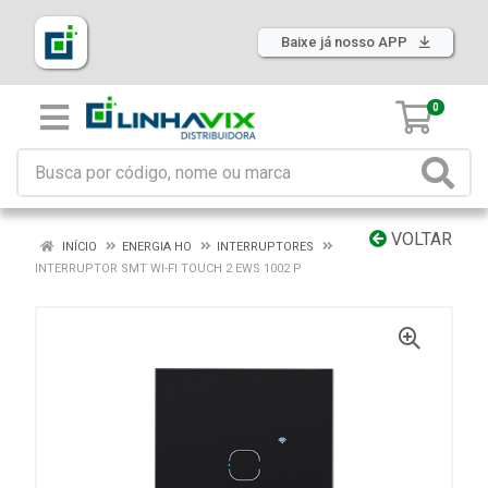
Baixe já nosso APP
0
VOLTAR
INÍCIO
ENERGIA HO
INTERRUPTORES
INTERRUPTOR SMT WI-FI TOUCH 2 EWS 1002 P