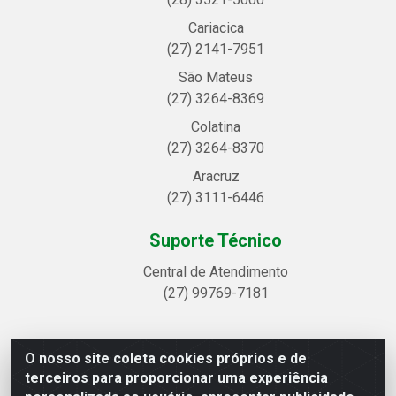
Cariacica
(27) 2141-7951
São Mateus
(27) 3264-8369
Colatina
(27) 3264-8370
Aracruz
(27) 3111-6446
Suporte Técnico
Central de Atendimento
(27) 99769-7181
O nosso site coleta cookies próprios e de
Linhavix Distribuidora LTDA - Avenida Alegre, 2521 -
terceiros para proporcionar uma experiência
Quadra314 Lote 05 e 07 - Shell, Linhares/ES - CEP