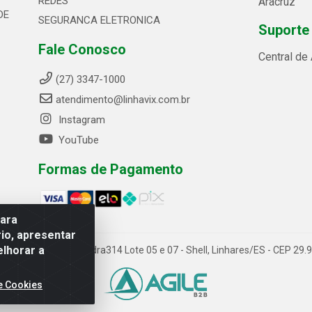
REDES
Aracruz
DE
SEGURANCA ELETRONICA
Suporte
Fale Conosco
Central de
(27) 3347-1000
atendimento@linhavix.com.br
Instagram
YouTube
Formas de Pagamento
para
io, apresentar
elhorar a
ida Alegre, 2521 - Quadra314 Lote 05 e 07 - Shell, Linhares/ES - CEP 2
e Cookies