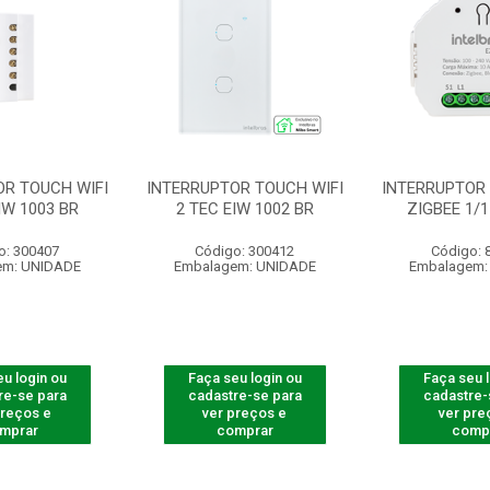
OR TOUCH WIFI
INTERRUPTOR TOUCH WIFI
INTERRUPTOR
IW 1003 BR
2 TEC EIW 1002 BR
ZIGBEE 1/1
o: 300407
Código: 300412
Código: 
em: UNIDADE
Embalagem: UNIDADE
Embalagem:
u login ou
Faça seu login ou
Faça seu 
re-se para
cadastre-se para
cadastre-
preços e
ver preços e
ver pre
mprar
comprar
comp