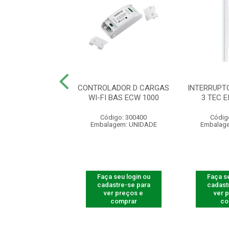
RUPTOR TOUCH
CONTROLADOR D CARGAS
INTERRUPT
 3 TECL 1003 BR
WI-FI BAS ECW 1000
3 TEC E
digo: 300732
Código: 300400
Códig
agem: UNIDADE
Embalagem: UNIDADE
Embalag
 seu login ou
Faça seu login ou
Faça se
astre-se para
cadastre-se para
cadast
er preços e
ver preços e
ver 
comprar
comprar
co