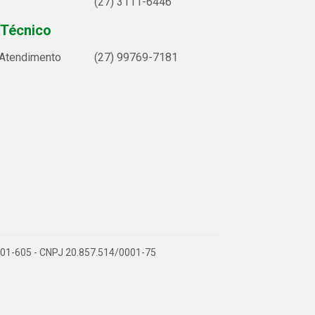
(27) 3111-6446
 Técnico
 Atendimento
(27) 99769-7181
9.901-605 - CNPJ 20.857.514/0001-75