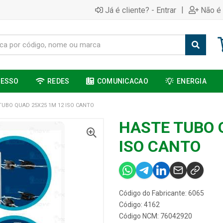
|
Já é cliente? - Entrar
Não é 
CESSO
REDES
COMUNICACAO
ENERGIA
TUBO QUAD 25X25 1M 12 ISO CANTO
HASTE TUBO 
ISO CANTO
Código do Fabricante: 6065
Código: 4162
Código NCM: 76042920