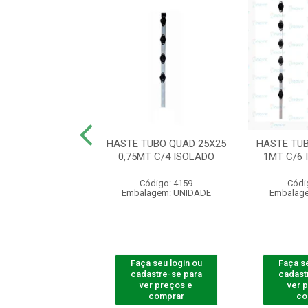
IND CANTO 1MT
HASTE TUBO QUAD 25X25
HASTE TUB
12 ISOL/GANCHO
0,75MT C/4 ISOLADO
1MT C/6
ódigo: 5418
Código: 4159
Códi
agem: UNIDADE
Embalagem: UNIDADE
Embalag
 seu login ou
Faça seu login ou
Faça se
astre-se para
cadastre-se para
cadast
er preços e
ver preços e
ver 
comprar
comprar
co