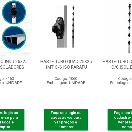
O INDU 25X25
HASTE TUBO QUAD 25X25
HASTE TUBO Q
 ISOLADORES
1MT C/6 ISO PARAFU
C/6 ISOL 
go: 4160
Código: 1060
Código:
em: UNIDADE
Embalagem: UNIDADE
Embalagem:
u login ou
Faça seu login ou
Faça seu 
re-se para
cadastre-se para
cadastre-
preços e
ver preços e
ver pre
mprar
comprar
comp