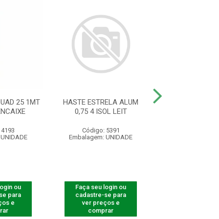
UAD 25 1MT
HASTE ESTRELA ALUM
HASTE IND CA
ENCAIXE
0,75 4 ISOL LEIT
25X25 12 ISOL
 4193
Código: 5391
Código: 54
 UNIDADE
Embalagem: UNIDADE
Embalagem: U
login ou
Faça seu login ou
Faça seu log
se para
cadastre-se para
cadastre-se 
ços e
ver preços e
ver preços
rar
comprar
comprar