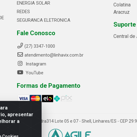
ENERGIA SOLAR
Colatina
REDES
Aracruz
DE
SEGURANCA ELETRONICA
Suporte
Fale Conosco
Central de
(27) 3347-1000
atendimento@linhavix.com.br
Instagram
YouTube
Formas de Pagamento
para
io, apresentar
elhorar a
ida Alegre, 2521 - Quadra314 Lote 05 e 07 - Shell, Linhares/ES - CEP 2
e Cookies