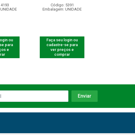
 4193
Código: 5391
Código: 54
 UNIDADE
Embalagem: UNIDADE
Embalagem: U
login ou
Faça seu login ou
Faça seu log
se para
cadastre-se para
cadastre-se 
ços e
ver preços e
ver preços
rar
comprar
comprar