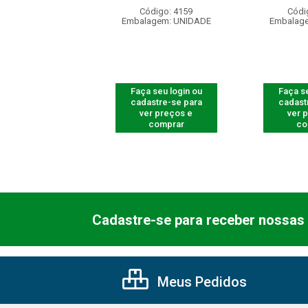
ódigo: 5418
Código: 4159
Códi
agem: UNIDADE
Embalagem: UNIDADE
Embalag
 seu login ou
Faça seu login ou
Faça se
astre-se para
cadastre-se para
cadast
er preços e
ver preços e
ver 
comprar
comprar
co
Cadastre-se para receber nossas 
Meus Pedidos