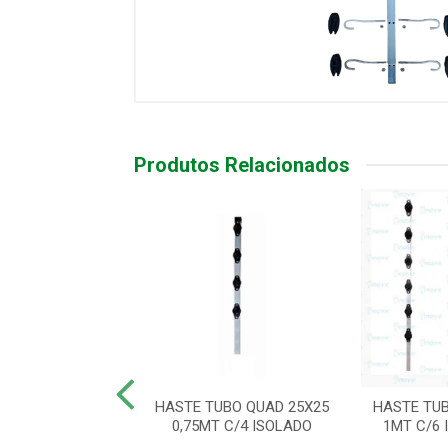
Produtos Relacionados
IND CANTO 1MT
HASTE TUBO QUAD 25X25
HASTE TUB
12 ISOL/GANCHO
0,75MT C/4 ISOLADO
1MT C/6