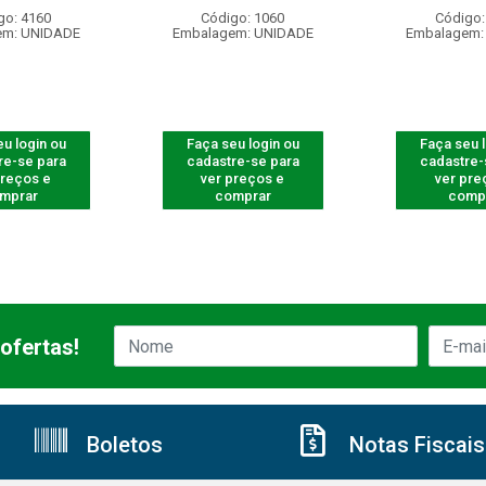
go: 4160
Código: 1060
Código:
em: UNIDADE
Embalagem: UNIDADE
Embalagem:
u login ou
Faça seu login ou
Faça seu 
re-se para
cadastre-se para
cadastre-
preços e
ver preços e
ver pre
mprar
comprar
comp
ofertas!
Boletos
Notas Fiscais