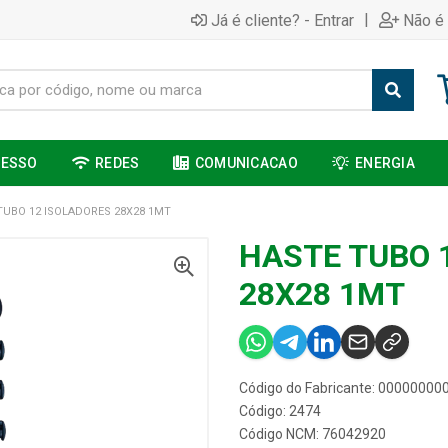
|
Já é cliente? - Entrar
Não é 
CESSO
REDES
COMUNICACAO
ENERGIA
TUBO 12 ISOLADORES 28X28 1MT
HASTE TUBO 
28X28 1MT
Código do Fabricante: 0000000
Código: 2474
Código NCM: 76042920