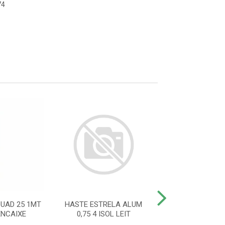
74
UAD 25 1MT
HASTE ESTRELA ALUM
HASTE IND CA
ENCAIXE
0,75 4 ISOL LEIT
25X25 12 ISOL