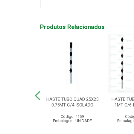
Produtos Relacionados
IND CANTO 1MT
HASTE TUBO QUAD 25X25
HASTE TUB
12 ISOL/GANCHO
0,75MT C/4 ISOLADO
1MT C/6
ódigo: 5418
Código: 4159
Códi
agem: UNIDADE
Embalagem: UNIDADE
Embalag