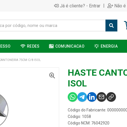
|
Já é cliente? - Entrar
Não é 
CESSO
REDES
COMUNICACAO
ENERGIA
CANTONEIRA 75CM C/8 ISOL
HASTE CANTO
ISOL
Código do Fabricante: 0000000
Código: 1058
Código NCM: 76042920