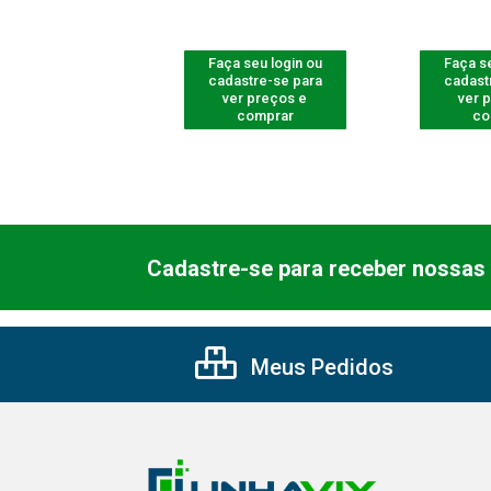
 seu login ou
Faça seu login ou
Faça se
astre-se para
cadastre-se para
cadast
er preços e
ver preços e
ver 
comprar
comprar
co
Cadastre-se para receber nossas 
Meus Pedidos