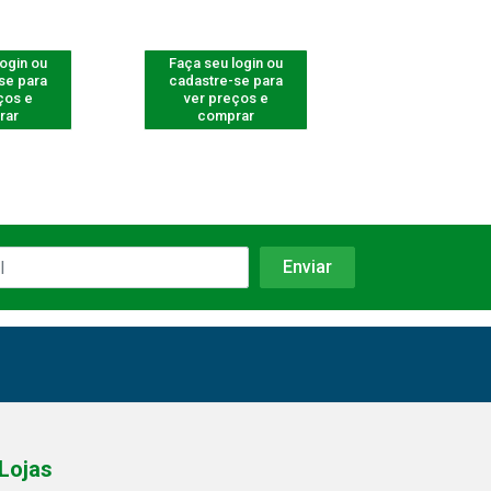
login ou
Faça seu login ou
Faça seu log
se para
cadastre-se para
cadastre-se 
ços e
ver preços e
ver preços
rar
comprar
comprar
Lojas