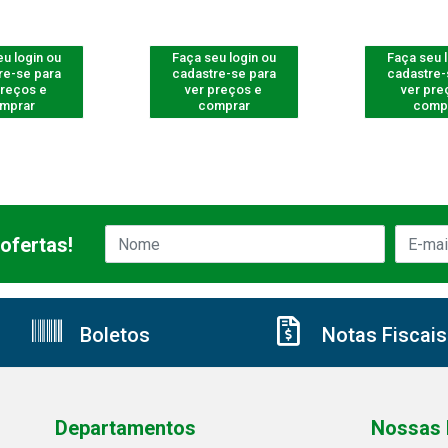
u login ou
Faça seu login ou
Faça seu 
re-se para
cadastre-se para
cadastre-
preços e
ver preços e
ver pre
mprar
comprar
comp
ofertas!
Boletos
Notas Fiscais
Departamentos
Nossas 