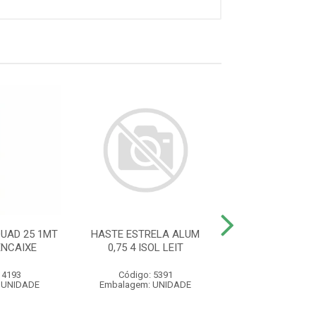
UAD 25 1MT
HASTE ESTRELA ALUM
HASTE IND CA
ENCAIXE
0,75 4 ISOL LEIT
25X25 12 ISOL
 4193
Código: 5391
Código: 54
 UNIDADE
Embalagem: UNIDADE
Embalagem: U