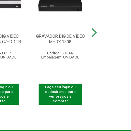
IG.VIDEO
GRAVADOR DIG.DE VIDEO
GRAVADOR DIG
 C/HD 1TB
MHDX 1308
MHDX 111
580717
Código: 581092
Código: 580
 UNIDADE
Embalagem: UNIDADE
Embalagem: U
login ou
Faça seu login ou
Faça seu log
se para
cadastre-se para
cadastre-se 
ços e
ver preços e
ver preços
rar
comprar
comprar