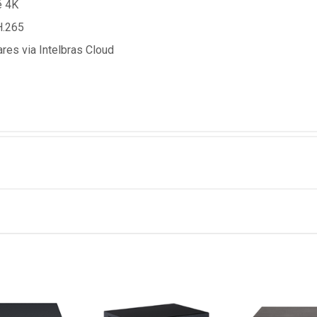
é 4K
H.265
ares via Intelbras Cloud