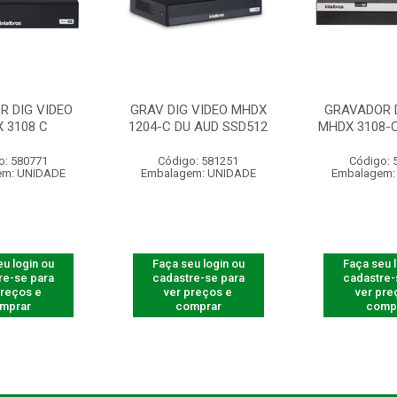
R DIG VIDEO
GRAV DIG VIDEO MHDX
GRAVADOR D
 3108 C
1204-C DU AUD SSD512
MHDX 3108-C
o: 580771
Código: 581251
Código: 
em: UNIDADE
Embalagem: UNIDADE
Embalagem:
u login ou
Faça seu login ou
Faça seu 
re-se para
cadastre-se para
cadastre-
preços e
ver preços e
ver pre
mprar
comprar
comp