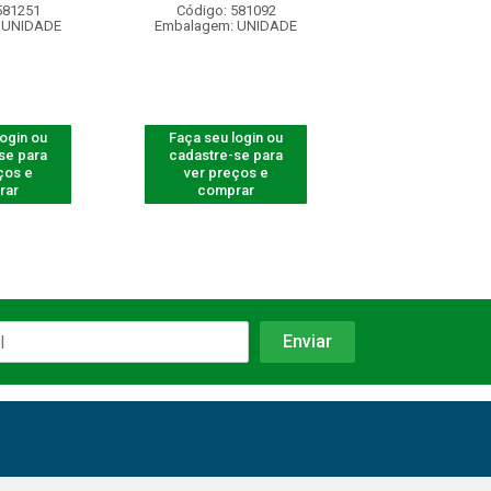
581251
Código: 581092
Código: 580
 UNIDADE
Embalagem: UNIDADE
Embalagem: U
login ou
Faça seu login ou
Faça seu log
se para
cadastre-se para
cadastre-se 
ços e
ver preços e
ver preços
rar
comprar
comprar