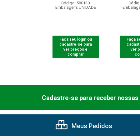
digo: 580776
Código: 580130
Códig
agem: UNIDADE
Embalagem: UNIDADE
Embalag
 seu login ou
Faça seu login ou
Faça se
astre-se para
cadastre-se para
cadast
er preços e
ver preços e
ver 
comprar
comprar
co
Cadastre-se para receber nossas 
Meus Pedidos