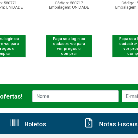
o: 580771
Código: 580717
Código: 
em: UNIDADE
Embalagem: UNIDADE
Embalagem:
u login ou
Faça seu login ou
Faça seu 
re-se para
cadastre-se para
cadastre-
preços e
ver preços e
ver pre
mprar
comprar
comp
ofertas!
Boletos
Notas Fiscais