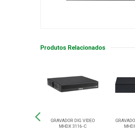
Produtos Relacionados
DOR DIG VIDEO
GRAVADOR DIG VIDEO
GRAVADO
DX 1116-C
MHDX 3116-C
MHDX