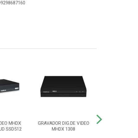
899298687160
IDEO MHDX
GRAVADOR DIG.DE VIDEO
GRAVADOR DIG
UD SSD512
MHDX 1308
MHDX 111