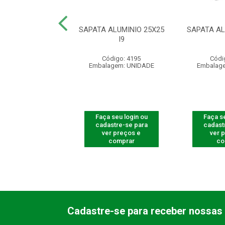
LE REMOTO XAC
SAPATA ALUMINIO 25X25
SAPATA AL
0 SMART PT
I9
digo: 540005
Código: 4195
Códi
agem: UNIDADE
Embalagem: UNIDADE
Embalag
 seu login ou
Faça seu login ou
Faça se
astre-se para
cadastre-se para
cadast
er preços e
ver preços e
ver 
comprar
comprar
co
Cadastre-se para receber nossas 