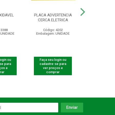
XIDAVEL
PLACA ADVERTENCIA
CONTROLE REM
CERCA ELETRICA
4000 SMAR
 3388
Código: 4202
Código: 540
 UNIDADE
Embalagem: UNIDADE
Embalagem: U
login ou
Faça seu login ou
Faça seu log
se para
cadastre-se para
cadastre-se 
ços e
ver preços e
ver preços
rar
comprar
comprar