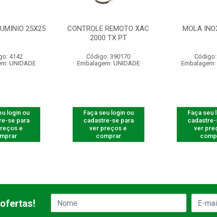
UMINIO 25X25
CONTROLE REMOTO XAC
MOLA INO
2000 TX PT
go: 4142
Código: 390170
Código:
em: UNIDADE
Embalagem: UNIDADE
Embalagem:
u login ou
Faça seu login ou
Faça seu 
re-se para
cadastre-se para
cadastre-
preços e
ver preços e
ver pre
mprar
comprar
comp
ofertas!