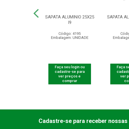
LE REMOTO XAC
SAPATA ALUMINIO 25X25
SAPATA AL
0 SMART PT
I9
digo: 540005
Código: 4195
Códi
agem: UNIDADE
Embalagem: UNIDADE
Embalag
 seu login ou
Faça seu login ou
Faça se
astre-se para
cadastre-se para
cadast
er preços e
ver preços e
ver 
comprar
comprar
co
Cadastre-se para receber nossas 