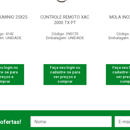
UMINIO 25X25
CONTROLE REMOTO XAC
MOLA INO
2000 TX PT
go: 4142
Código: 390170
Código:
em: UNIDADE
Embalagem: UNIDADE
Embalagem:
u login ou
Faça seu login ou
Faça seu 
re-se para
cadastre-se para
cadastre-
preços e
ver preços e
ver pre
mprar
comprar
comp
ofertas!