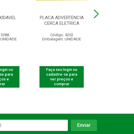
XIDAVEL
PLACA ADVERTENCIA
CONTROLE REM
CERCA ELETRICA
4000 SMAR
 3388
Código: 4202
Código: 540
 UNIDADE
Embalagem: UNIDADE
Embalagem: U
login ou
Faça seu login ou
Faça seu log
se para
cadastre-se para
cadastre-se 
ços e
ver preços e
ver preços
rar
comprar
comprar