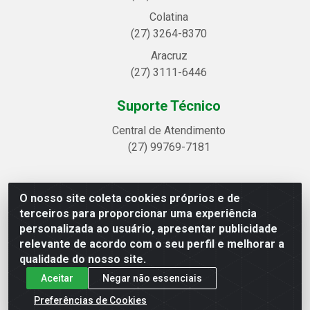
Colatina
(27) 3264-8370
Aracruz
(27) 3111-6446
Suporte Técnico
Central de Atendimento
(27) 99769-7181
O nosso site coleta cookies próprios e de
Linhavix Distribuidora LTDA - Avenida Alegre, 2521 -
terceiros para proporcionar uma experiência
Quadra314 Lote 05 e 07 - Shell, Linhares/ES - CEP
personalizada ao usuário, apresentar publicidade
29.901-605 - CNPJ 20.857.514/0001-75
relevante de acordo com o seu perfil e melhorar a
qualidade do nosso site.
Aceitar
Negar não essenciais
Preferências de Cookies