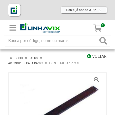
Baixe já nosso APP
0
VOLTAR
INÍCIO
RACKS
ACESSORIOS PARA RACKS
FRENTE FALSA 19” X 1U