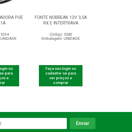
ADORA POE
FONTE NOBREAK 12V 3,5A
FONTE ININTERR
01A
RX E INTERTRAVA
5A 60W
 3234
Código: 3282
Código: 41
 UNIDADE
Embalagem: UNIDADE
Embalagem: U
login ou
Faça seu login ou
Faça seu log
se para
cadastre-se para
cadastre-se 
ços e
ver preços e
ver preços
rar
comprar
comprar