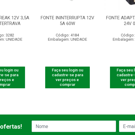
REAK 12V 3,5A
FONTE ININTERRUPTA 12V
FONTE ADAPT
NTERTRAVA
5A 60W
24V 
go: 3282
Código: 4184
Código:
em: UNIDADE
Embalagem: UNIDADE
Embalagem:
u login ou
Faça seu login ou
Faça seu 
re-se para
cadastre-se para
cadastre-
preços e
ver preços e
ver pre
mprar
comprar
comp
ofertas!