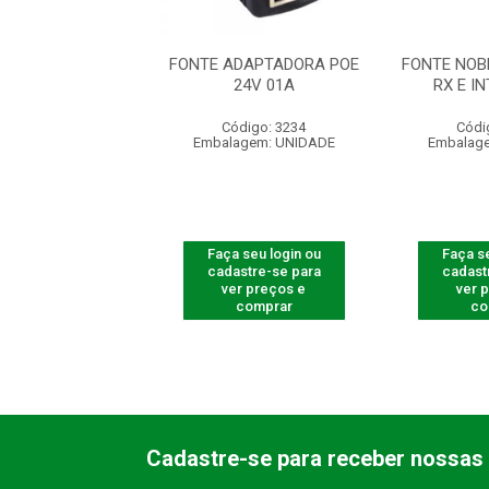
NINTERRUPTA 12V
FONTE ADAPTADORA POE
FONTE NOB
5A 60W
24V 01A
RX E I
ódigo: 4184
Código: 3234
Códi
agem: UNIDADE
Embalagem: UNIDADE
Embalag
 seu login ou
Faça seu login ou
Faça se
astre-se para
cadastre-se para
cadast
er preços e
ver preços e
ver 
comprar
comprar
co
Cadastre-se para receber nossas 