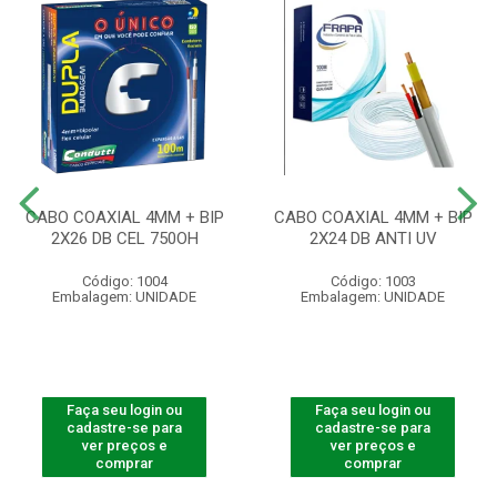
CABO COAXIAL 4MM + BIP
CABO COAXIAL 4MM + BIP
2X26 DB CEL 750OH
2X24 DB ANTI UV
Código: 1004
Código: 1003
Embalagem: UNIDADE
Embalagem: UNIDADE
Faça seu login ou
Faça seu login ou
cadastre-se para
cadastre-se para
ver preços e
ver preços e
comprar
comprar