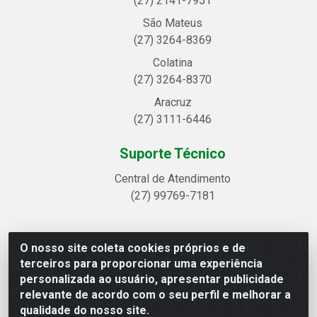
(27) 2141-7951
São Mateus
(27) 3264-8369
Colatina
(27) 3264-8370
Aracruz
(27) 3111-6446
Suporte Técnico
Central de Atendimento
(27) 99769-7181
O nosso site coleta cookies próprios e de
Linhavix Distribuidora LTDA - Avenida Alegre, 2521 -
terceiros para proporcionar uma experiência
Quadra314 Lote 05 e 07 - Shell, Linhares/ES - CEP
personalizada ao usuário, apresentar publicidade
29.901-605 - CNPJ 20.857.514/0001-75
relevante de acordo com o seu perfil e melhorar a
qualidade do nosso site.