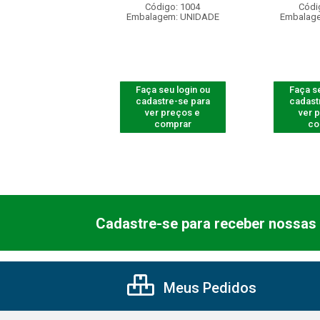
ódigo: 4198
Código: 1004
Códi
agem: UNIDADE
Embalagem: UNIDADE
Embalag
 seu login ou
Faça seu login ou
Faça se
astre-se para
cadastre-se para
cadast
er preços e
ver preços e
ver 
comprar
comprar
co
Cadastre-se para receber nossas 
Meus Pedidos