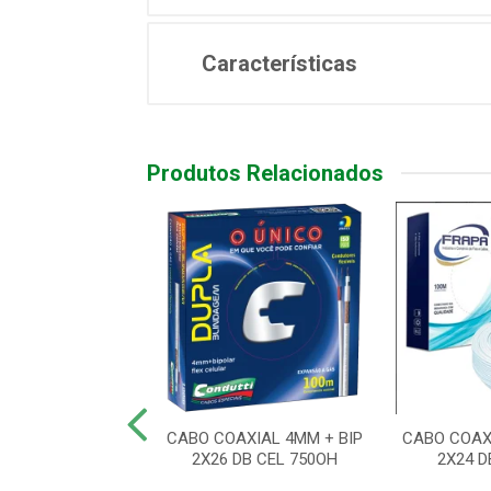
Características
Produtos Relacionados
O 4X2 2 PORTAS
CABO COAXIAL 4MM + BIP
CABO COAX
YSTONE BC
2X26 DB CEL 750OH
2X24 D