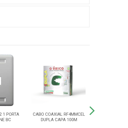
2 1 PORTA
CABO COAXIAL RF4MMCEL
ESPELHO 4X2 2
NE BC
DUPLA CAPA 100M
KEYSTONE