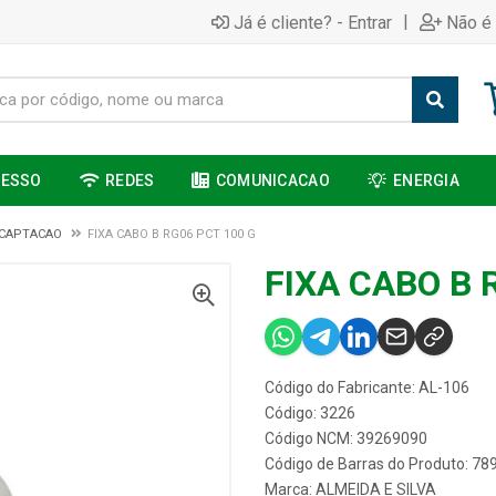
|
Já é cliente? - Entrar
Não é 
CESSO
REDES
COMUNICACAO
ENERGIA
 CAPTACAO
FIXA CABO B RG06 PCT 100 G
FIXA CABO B 
Código do Fabricante: AL-106
Código: 3226
Código NCM: 39269090
Código de Barras do Produto: 7
Marca:
ALMEIDA E SILVA