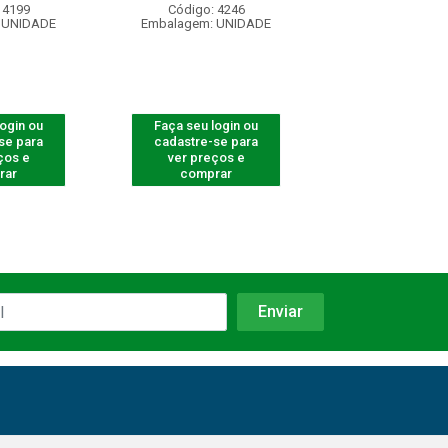
 4199
Código: 4246
Código: 41
 UNIDADE
Embalagem: UNIDADE
Embalagem: U
login ou
Faça seu login ou
Faça seu log
se para
cadastre-se para
cadastre-se 
ços e
ver preços e
ver preços
rar
comprar
comprar