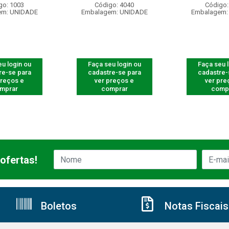
go: 1003
Código: 4040
Código:
em: UNIDADE
Embalagem: UNIDADE
Embalagem:
u login ou
Faça seu login ou
Faça seu 
re-se para
cadastre-se para
cadastre-
preços e
ver preços e
ver pre
mprar
comprar
comp
ofertas!
Boletos
Notas Fiscais