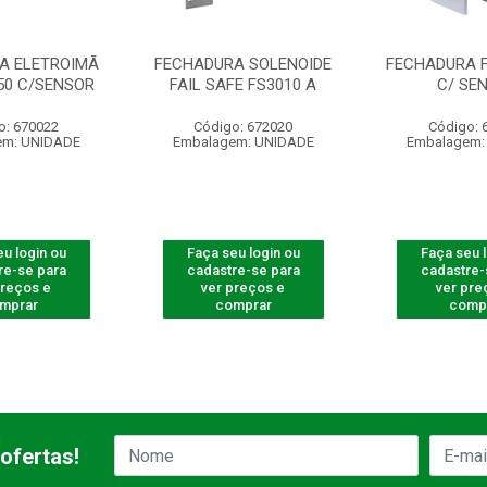
A ELETROIMÃ
FECHADURA SOLENOIDE
FECHADURA F
150 C/SENSOR
FAIL SAFE FS3010 A
C/ SE
o: 670022
Código: 672020
Código: 
em: UNIDADE
Embalagem: UNIDADE
Embalagem:
u login ou
Faça seu login ou
Faça seu 
re-se para
cadastre-se para
cadastre-
preços e
ver preços e
ver pre
mprar
comprar
comp
ofertas!