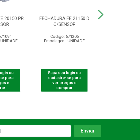
E 20150 PR
FECHADURA FE 21150 D
FECHADURA SO
NSOR
C/SENSOR
FAIL SAFE FS
671094
Código: 671205
Código: 672
 UNIDADE
Embalagem: UNIDADE
Embalagem: U
login ou
Faça seu login ou
Faça seu log
se para
cadastre-se para
cadastre-se 
ços e
ver preços e
ver preços
rar
comprar
comprar