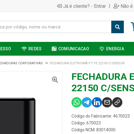
|
Já é cliente? - Entrar
Não é 
CESSO
REDES
COMUNICACAO
ENERGIA
ECHADURAS CORPORATIVAS
FECHADURA ELETROIMÃ PT FE 22150 C/SENSOR
FECHADURA E
22150 C/SEN
Código do Fabricante: 4670023
Código: 670023
Código NCM: 83014000