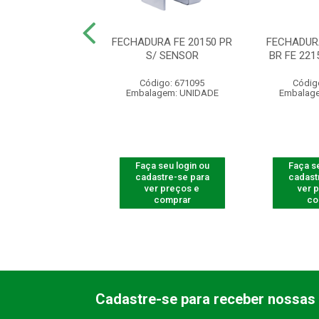
URA SOLENOIDE
FECHADURA FE 20150 PR
FECHADUR
SAFE FS3010 V
S/ SENSOR
BR FE 22
digo: 672025
Código: 671095
Códig
agem: UNIDADE
Embalagem: UNIDADE
Embalag
 seu login ou
Faça seu login ou
Faça se
astre-se para
cadastre-se para
cadast
er preços e
ver preços e
ver 
comprar
comprar
co
Cadastre-se para receber nossas 