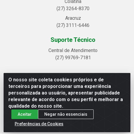
Colatina
(27) 3264-8370
Aracruz
(27) 3111-6446
Suporte Técnico
Central de Atendimento
(27) 99769-7181
O nosso site coleta cookies próprios e de
Linhavix Distribuidora LTDA - Avenida Alegre, 2521 -
terceiros para proporcionar uma experiência
Quadra314 Lote 05 e 07 - Shell, Linhares/ES - CEP
personalizada ao usuário, apresentar publicidade
29.901-605 - CNPJ 20.857.514/0001-75
relevante de acordo com o seu perfil e melhorar a
qualidade do nosso site.
Aceitar
Negar não essenciais
Preferências de Cookies