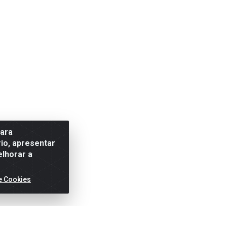
para
io, apresentar
elhorar a
e Cookies