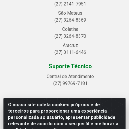
(27) 2141-7951
São Mateus
(27) 3264-8369
Colatina
(27) 3264-8370
Aracruz
(27) 3111-6446
Suporte Técnico
Central de Atendimento
(27) 99769-7181
O nosso site coleta cookies próprios e de
Linhavix Distribuidora LTDA - Avenida Alegre, 2521 -
terceiros para proporcionar uma experiência
Quadra314 Lote 05 e 07 - Shell, Linhares/ES - CEP
personalizada ao usuário, apresentar publicidade
29.901-605 - CNPJ 20.857.514/0001-75
relevante de acordo com o seu perfil e melhorar a