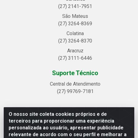
(27) 2141-7951
São Mateus
(27) 3264-8369
Colatina
(27) 3264-8370
Aracruz
(27) 3111-6446
Suporte Técnico
Central de Atendimento
(27) 99769-7181
O nosso site coleta cookies próprios e de
Linhavix Distribuidora LTDA - Avenida Alegre, 2521 -
terceiros para proporcionar uma experiência
Quadra314 Lote 05 e 07 - Shell, Linhares/ES - CEP
personalizada ao usuário, apresentar publicidade
29.901-605 - CNPJ 20.857.514/0001-75
relevante de acordo com o seu perfil e melhorar a